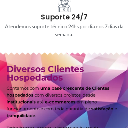
Suporte 24/7
Atendemos suporte técnico 24hs por dia nos 7 dias da
semana.
Diversos Clientes
Hospedados
Contamos com
uma base crescente de Clientes
hospedados
com diversos projetos, desde
institucionais
até
e-commerces
em pleno
funcionamento e com toda garantia de
satisfação
e
tranquilidade
.