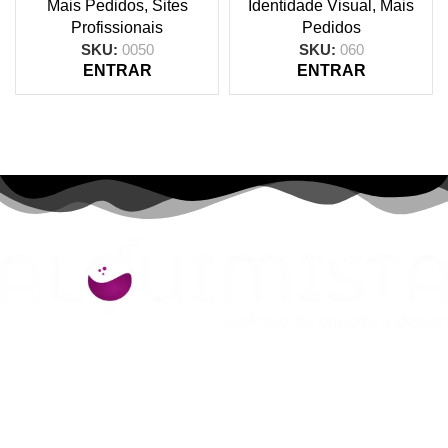
Mais Pedidos
,
Sites
Identidade Visual
,
Mais
Profissionais
Pedidos
SKU:
0050
SKU:
060
ENTRAR
ENTRAR
· Marcas · Logotipos · Sites · E-commerce · Landpages ·
Redes Sociais · Marketing Online · Hospedagem · Domínios ·
É expressamente proibida a cópia e/ou reprodução de