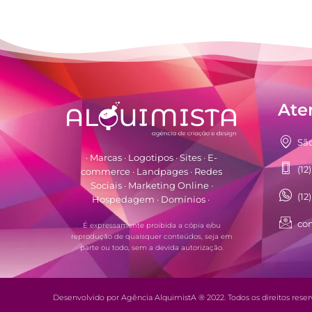
Ate
São
· Marcas · Logotipos · Sites · E-
(12
commerce · Landpages · Redes
Sociais · Marketing Online ·
(12
Hospedagem · Domínios ·
co
É expressamente proibida a cópia e/ou
reprodução de quaisquer conteúdos, seja em
parte ou todo, sem a devida autorização.
Desenvolvido por Agência AlquimistA ® 2022. Todos os direitos reser