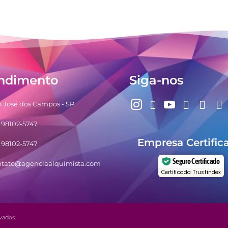
ndimento
Siga-nos
 José dos Campos - SP
) 98102-5747
Empresa Certific
) 98102-5747
Seguro Certificado
ntato@agenciaalquimista.com
Certificado: Trustindex
vados.