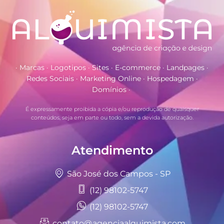
· Marcas · Logotipos · Sites · E-commerce · Landpages ·
Redes Sociais · Marketing Online · Hospedagem ·
Domínios ·
É expressamente proibida a cópia e/ou reprodução de quaisquer
conteúdos, seja em parte ou todo, sem a devida autorização.
Atendimento
São José dos Campos - SP
(12) 98102-5747
(12) 98102-5747
contato@agenciaalquimista.com