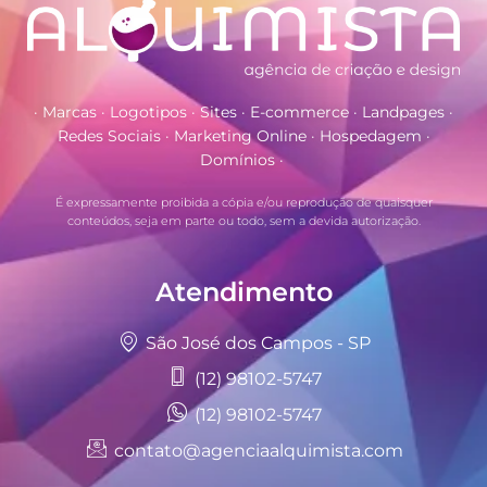
· Marcas · Logotipos · Sites · E-commerce · Landpages ·
Redes Sociais · Marketing Online · Hospedagem ·
Domínios ·
É expressamente proibida a cópia e/ou reprodução de quaisquer
conteúdos, seja em parte ou todo, sem a devida autorização.
Atendimento
São José dos Campos - SP
(12) 98102-5747
(12) 98102-5747
contato@agenciaalquimista.com