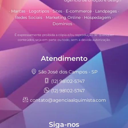
· Marcas · Logotipos · Sites · E-commerce · Landpages ·
Redes Sociais · Marketing Online · Hospedagem ·
Domínios ·
É expressamente proibida a cópia e/ou reprodução de quaisquer
conteúdos, seja em parte ou todo, sem a devida autorização.
Atendimento
São José dos Campos - SP
(12) 98102-5747
(12) 98102-5747
contato@agenciaalquimista.com
Siga-nos