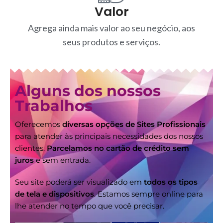
Valor
Agrega ainda mais valor ao seu negócio, aos
seus produtos e serviços.
Alguns dos nossos
Trabalhos
Oferecemos
diversas opções de Sites Profissionais
para atender às principais necessidades dos nossos
clientes.
Parcelamos no cartão de crédito sem
juros
e sem entrada.
Seu site poderá ser visualizado em
todos os tipos
de tela e dispositivos
. Estamos sempre online para
lhe atender no tempo que você precisar.