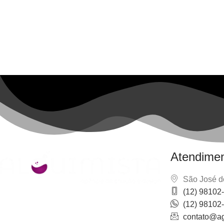
Atendime
São José d
(12) 98102
· Marcas · Logotipos · Sites · E-commerce ·
(12) 98102
Landpages · Redes Sociais · Marketing
contato@ag