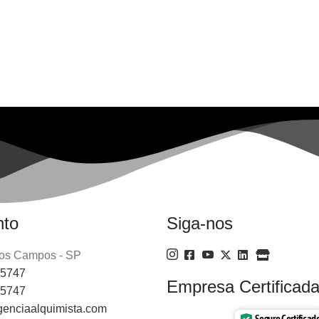
nto
Siga-nos
os Campos - SP
-5747
Empresa Certificada
-5747
enciaalquimista.com
Seguro Certificad