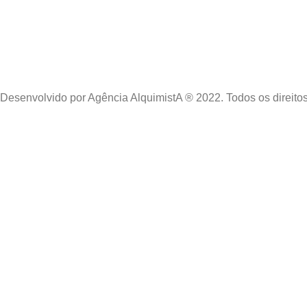
Online · Hospedagem · Domínios ·
É expressamente proibida a cópia e/ou
reprodução de quaisquer conteúdos, seja em
parte ou todo, sem a devida autorização.
Desenvolvido por Agência AlquimistA ® 2022. Todos os direito